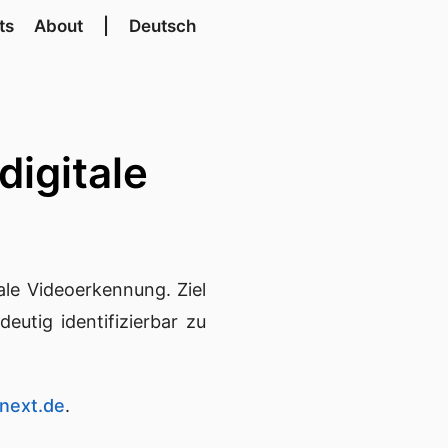
ts
About
|
Deutsch
digitale
ale Videoerkennung. Ziel
eutig identifizierbar zu
lnext.de
.